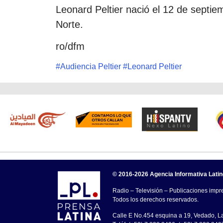
Leonard Peltier nació el 12 de septi
Norte.
ro/dfm
#
Audiencia Peltier
#
Leonard Peltier
© 2016-2026 Agencia Informativa Lati
Radio – Televisión – Publicaciones impre
Todos los derechos reservados.
Calle E No.454 esquina a 19, Vedado, 