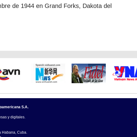
embre de 1944 en Grand Forks, Dakota del
noamericana S.A.
sas y digitales.
La Habana, Cuba.