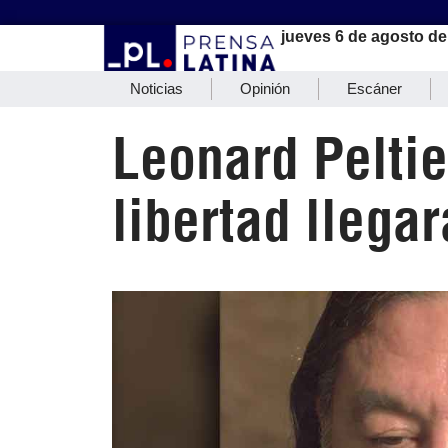
jueves 6 de agosto de
Noticias
Opinión
Escáner
Leonard Peltie
libertad llegar