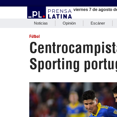
viernes 7 de agosto d
Noticias
Opinión
Escáner
Fútbol
Centrocampist
Sporting port