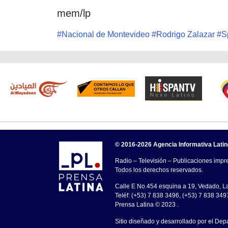
mem/lp
#
Nacional de Montevideo
#
Rodrigo Zalazar
#
S
© 2016-2026 Agencia Informativa Lati
Radio – Televisión – Publicaciones impre
Todos los derechos reservados.
Calle E No.454 esquina a 19, Vedado, 
Teléf: (+53) 7 838 3496, (+53) 7 838 349
Prensa Latina © 2023 .
Sitio diseñado y desarrollado por el Dep