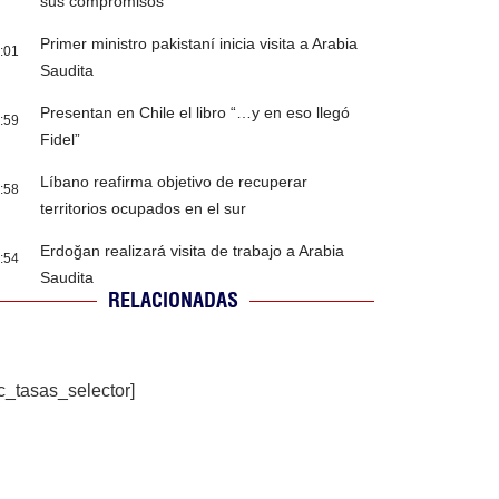
sus compromisos
Primer ministro pakistaní inicia visita a Arabia
:01
Saudita
Presentan en Chile el libro “…y en eso llegó
:59
Fidel”
Líbano reafirma objetivo de recuperar
:58
territorios ocupados en el sur
Erdoğan realizará visita de trabajo a Arabia
:54
Saudita
RELACIONADAS
c_tasas_selector]