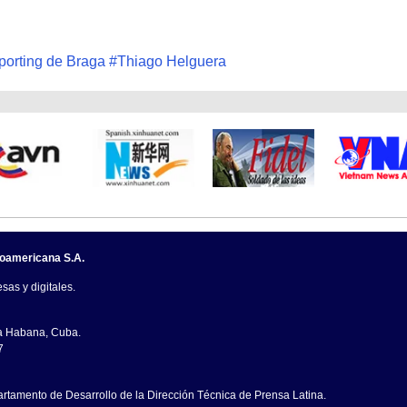
porting de Braga
#
Thiago Helguera
noamericana S.A.
sas y digitales.
La Habana, Cuba.
7
artamento de Desarrollo de la Dirección Técnica de Prensa Latina.