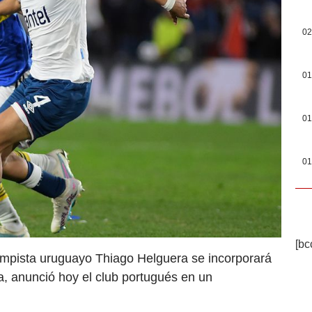
02
01
01
01
[bc
campista uruguayo Thiago Helguera se incorporará
a, anunció hoy el club portugués en un