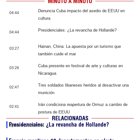
MINUTO A MINUTO
Denuncia Cuba impacto del asedio de EEUU en
04:44
cultura
Presidenciales: ¿La revancha de Hollande?
04:44
Hainan, China: La apuesta por un turismo que
03:27
también cuide el mar
Cuba presente en festival de arte y culturas en
03:26
Nicaragua
Tres soldados libaneses heridos al desactivar una
02:47
munición
Irán condiciona reapertura de Ormuz a cambio de
02:41
postura de EEUU
RELACIONADAS
Presidenciales: ¿La revancha de Hollande?
agosto 9, 2026
04:44