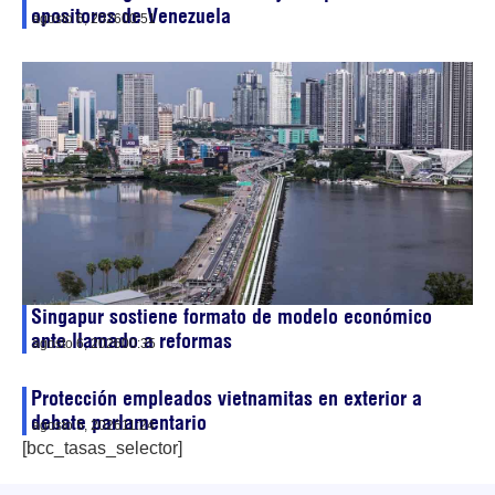
opositores de Venezuela
agosto 6, 2026
00:51
Singapur sostiene formato de modelo económico
ante llamado a reformas
agosto 6, 2026
00:35
Protección empleados vietnamitas en exterior a
debate parlamentario
agosto 5, 2026
11:24
[bcc_tasas_selector]