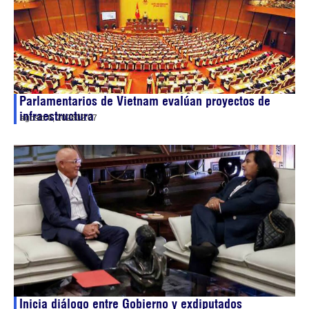
Parlamentarios de Vietnam evalúan proyectos de
infraestructura
agosto 6, 2026
02:07
Inicia diálogo entre Gobierno y exdiputados