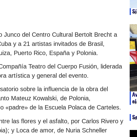
Sí
ag
o Junco del Centro Cultural Bertolt Brecht a
ba y a 21 artistas invitados de Brasil,
Suiza, Puerto Rico, España y Polonia.
 Compañía Teatro del Cuerpo Fusión, liderada
ra artística y general del evento.
torio sobre la influencia de la obra del
Av
to Mateuz Kowalski, de Polonia,
el
ag
do «padre» de la Escuela Polaca de Carteles.
S
ag
re las flores y el asfalto, por Carlos Rivero y
bia); y Loca de amor, de Nuria Schneller