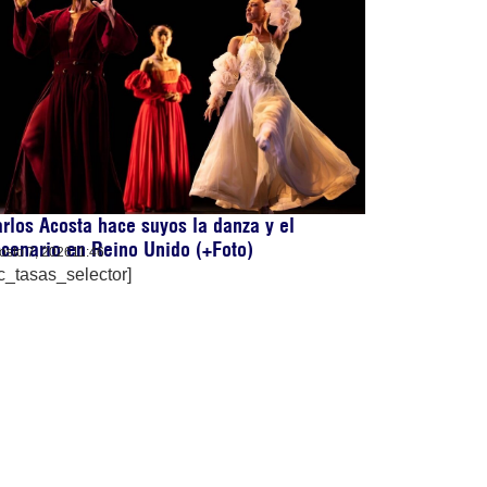
rlos Acosta hace suyos la danza y el
cenario en Reino Unido (+Foto)
osto 7, 2026
11:46
c_tasas_selector]