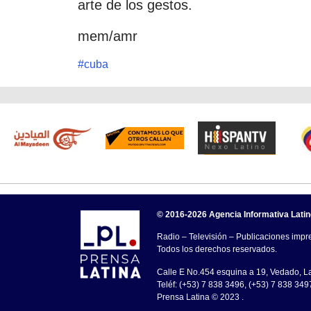
arte de los gestos.
mem/amr
#
cuba
© 2016-2026 Agencia Informativa Lati
Radio – Televisión – Publicaciones impre
Todos los derechos reservados.
Calle E No.454 esquina a 19, Vedado, 
Teléf: (+53) 7 838 3496, (+53) 7 838 349
Prensa Latina © 2023 .