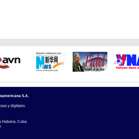
noamericana S.A.
sas y digitales.
La Habana, Cuba.
7