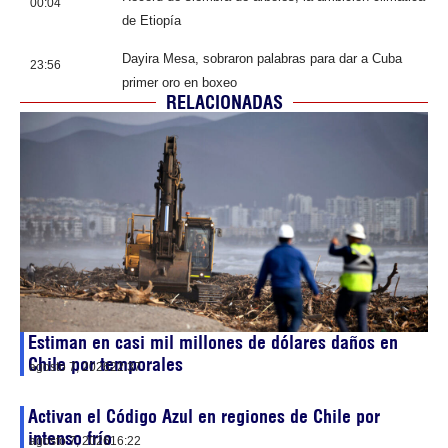
00:04
de Etiopía
Dayira Mesa, sobraron palabras para dar a Cuba
23:56
primer oro en boxeo
RELACIONADAS
Estiman en casi mil millones de dólares daños en
Chile por temporales
agosto 7, 2026
22:37
Activan el Código Azul en regiones de Chile por
intenso frío
agosto 7, 2026
16:22