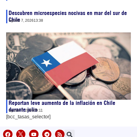
Descubren microespecies nocivas en mar del sur de
Chile
agosto 7, 2026
13:38
Reportan leve aumento de la inflación en Chile
durante julio
agosto 7, 2026
09:11
[bcc_tasas_selector]