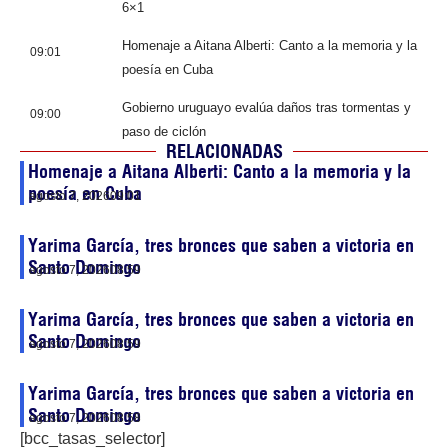
6×1
Homenaje a Aitana Alberti: Canto a la memoria y la
09:01
poesía en Cuba
Gobierno uruguayo evalúa daños tras tormentas y
09:00
paso de ciclón
RELACIONADAS
Homenaje a Aitana Alberti: Canto a la memoria y la
poesía en Cuba
agosto 7, 2026
09:01
Yarima García, tres bronces que saben a victoria en
Santo Domingo
agosto 7, 2026
08:59
Yarima García, tres bronces que saben a victoria en
Santo Domingo
agosto 7, 2026
08:59
Yarima García, tres bronces que saben a victoria en
Santo Domingo
agosto 7, 2026
08:58
[bcc_tasas_selector]