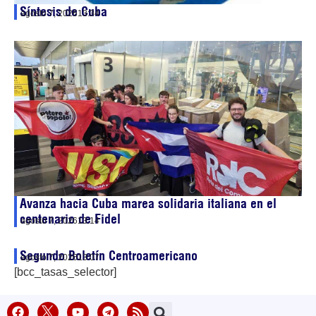
Síntesis de Cuba
agosto 7, 2026
13:34
Avanza hacia Cuba marea solidaria italiana en el
centenario de Fidel
agosto 7, 2026
13:14
Segundo Boletín Centroamericano
agosto 7, 2026
13:07
[bcc_tasas_selector]