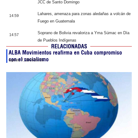
JCC de Santo Domingo
Lahares, amenaza para zonas aledañas a volcán de
14:59
Fuego en Guatemala
Soprano de Bolivia revaloriza a Yma Súmac en Día
14:57
de Pueblos Indígenas
RELACIONADAS
ALBA Movimientos reafirma en Cuba compromiso
con el socialismo
agosto 7, 2026
15:05