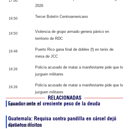
17:00
2026
Tercer Boletín Centroamericano
16:50
Violencia de grupo armado genera pánico en
16:50
territorio de RDC
Puerto Rico gana final de dobles (f) en tenis de
16:48
mesa de JCC
Policía acusado de matar a manifestante pide que lo
16:26
juzguen militares
Policía acusado de matar a manifestante pide que lo
16:26
juzguen militares
RELACIONADAS
Ecuador ante el creciente peso de la deuda
agosto 7, 2026
16:15
Guatemala: Requisa contra pandilla en cárcel dejó
distintos ilícitos
agosto 7, 2026
14:10