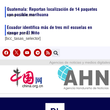
Guatemala: Reportan localización de 14 paquetes
con posible marihuana
agosto 7, 2026
13:00
Ecuador identifica más de tres mil escuelas en
riesgo por El Niño
agosto 7, 2026
11:27
[bcc_tasas_selector]
Agencias de noticias y medios digitales