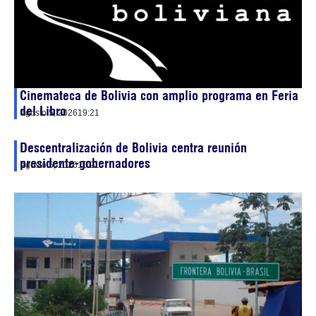
Cinemateca de Bolivia con amplio programa en Feria
del Libro
agosto 5, 2026
19:21
Descentralización de Bolivia centra reunión
presidente-gobernadores
agosto 5, 2026
15:21