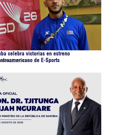
ba celebra victorias en estreno
ntroamericano de E-Sports
osto 6, 2026
14:15