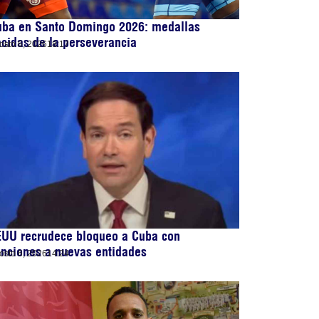
uba en Santo Domingo 2026: medallas
cidas de la perseverancia
osto 6, 2026
18:17
EUU recrudece bloqueo a Cuba con
nciones a nuevas entidades
osto 6, 2026
14:24