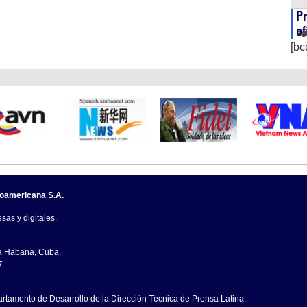
Pr
of
ag
[bc
noamericana S.A.
sas y digitales.
La Habana, Cuba.
7
artamento de Desarrollo de la Dirección Técnica de Prensa Latina.