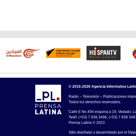
© 2016-2026 Agencia Informativa Lati
Radio – Televisión – Publicaciones impre
Todos los derechos reservados.
Calle E No.454 esquina a 19, Vedado, 
Teléf: (+53) 7 838 3496, (+53) 7 838 349
Prensa Latina © 2023 .
Sitio diseñado y desarrollado por el Dep