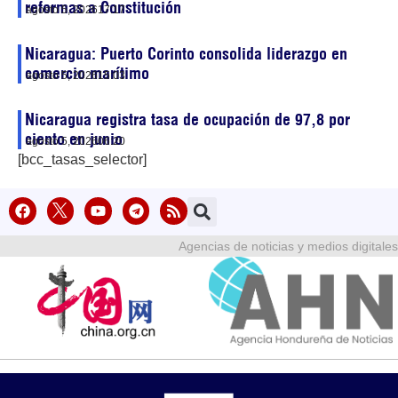
reformas a Constitución
agosto 5, 2026
17:17
Nicaragua: Puerto Corinto consolida liderazgo en
comercio marítimo
agosto 5, 2026
15:03
Nicaragua registra tasa de ocupación de 97,8 por
ciento en junio
agosto 5, 2026
06:20
[bcc_tasas_selector]
Agencias de noticias y medios digitales