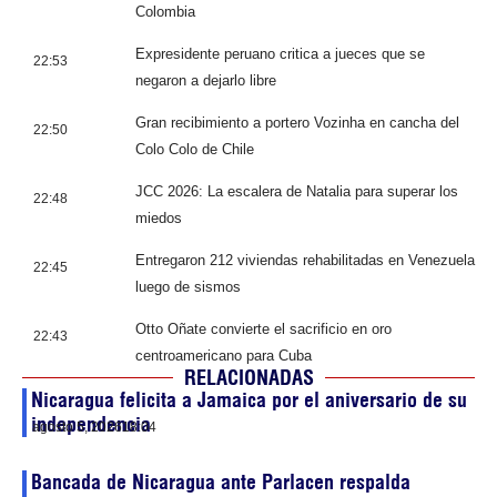
Colombia
Expresidente peruano critica a jueces que se
22:53
negaron a dejarlo libre
Gran recibimiento a portero Vozinha en cancha del
22:50
Colo Colo de Chile
JCC 2026: La escalera de Natalia para superar los
22:48
miedos
Entregaron 212 viviendas rehabilitadas en Venezuela
22:45
luego de sismos
Otto Oñate convierte el sacrificio en oro
22:43
centroamericano para Cuba
RELACIONADAS
Nicaragua felicita a Jamaica por el aniversario de su
independencia
agosto 5, 2026
18:04
Bancada de Nicaragua ante Parlacen respalda