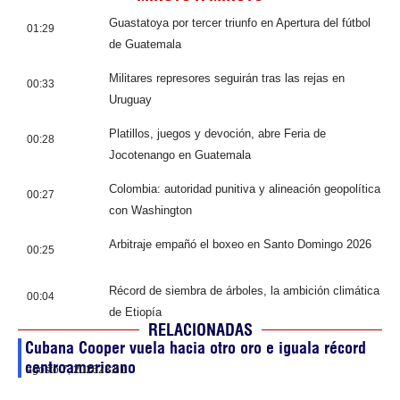
Guastatoya por tercer triunfo en Apertura del fútbol
01:29
de Guatemala
Militares represores seguirán tras las rejas en
00:33
Uruguay
Platillos, juegos y devoción, abre Feria de
00:28
Jocotenango en Guatemala
Colombia: autoridad punitiva y alineación geopolítica
00:27
con Washington
Arbitraje empañó el boxeo en Santo Domingo 2026
00:25
Récord de siembra de árboles, la ambición climática
00:04
de Etiopía
RELACIONADAS
Cubana Cooper vuela hacia otro oro e iguala récord
centroamericano
agosto 7, 2026
23:51