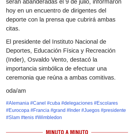
serán abanderadas el 9 de julio, informaron
hoy en un encuentro de dirigentes del
deporte con la prensa que cubrirá ambas
citas.
El presidente del Instituto Nacional de
Deportes, Educación Física y Recreación
(Inder), Osvaldo Vento, destacó la
importancia simbólica de efectuar una
ceremonia que reúna a ambas comitivas.
oda/am
#
Alemania
#
Canel
#
cuba
#
delegaciones
#
Escolares
#
Eurocopa
#
Francia
#
grand
#
Inder
#
Juegos
#
presidente
#
Slam
#
tenis
#
Wimbledon
MINUTO A MINUTO