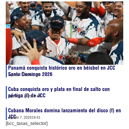
Panamá conquista histórico oro en béisbol en JCC
Santo Domingo 2026
agosto 7, 2026
21:21
Cuba conquista oro y plata en final de salto con
pértiga (f) de JCC
agosto 7, 2026
19:44
Cubana Morales domina lanzamiento del disco (f) en
JCC
agosto 7, 2026
18:41
[bcc_tasas_selector]