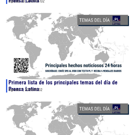
Prensa Latina
agosto 10, 2026
05:02
Primera lista de los principales temas del día de
Prensa Latina
agosto 7, 2026
05:02