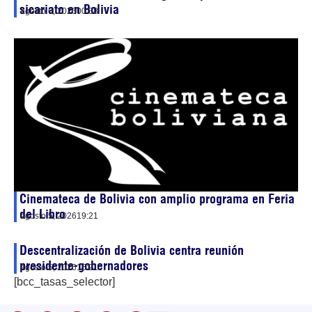
sicariato en Bolivia
agosto 6, 2026
00:38
Cinemateca de Bolivia con amplio programa en Feria
del Libro
agosto 5, 2026
19:21
Descentralización de Bolivia centra reunión
presidente-gobernadores
agosto 5, 2026
15:21
[bcc_tasas_selector]