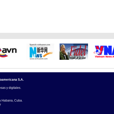
noamericana S.A.
sas y digitales.
La Habana, Cuba.
7