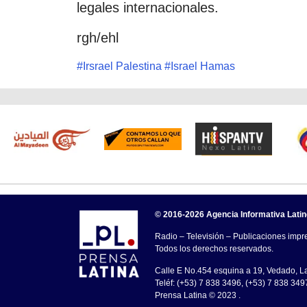
legales internacionales.
rgh/ehl
#
Irsrael Palestina
#
Israel Hamas
© 2016-2026 Agencia Informativa Lati
Radio – Televisión – Publicaciones impre
Todos los derechos reservados.
Calle E No.454 esquina a 19, Vedado, 
Teléf: (+53) 7 838 3496, (+53) 7 838 349
Prensa Latina © 2023 .