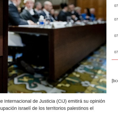
07
07
07
07
[bc
 Internacional de Justicia (CIJ) emitirá su opinión
pación israelí de los territorios palestinos el