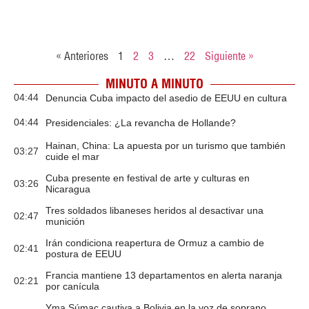
« Anteriores
1
2
3
…
22
Siguiente »
MINUTO A MINUTO
04:44
Denuncia Cuba impacto del asedio de EEUU en cultura
04:44
Presidenciales: ¿La revancha de Hollande?
Hainan, China: La apuesta por un turismo que también
03:27
cuide el mar
Cuba presente en festival de arte y culturas en
03:26
Nicaragua
Tres soldados libaneses heridos al desactivar una
02:47
munición
Irán condiciona reapertura de Ormuz a cambio de
02:41
postura de EEUU
Francia mantiene 13 departamentos en alerta naranja
02:21
por canícula
Yma Súmac cautiva a Bolivia en la voz de soprano