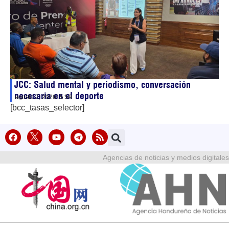
JCC: Salud mental y periodismo, conversación
necesaria en el deporte
agosto 7, 2026
15:59
[bcc_tasas_selector]
Agencias de noticias y medios digitales