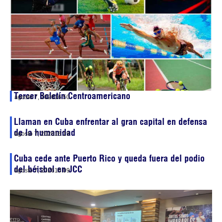
Tercer Boletín Centroamericano
agosto 7, 2026
16:50
Llaman en Cuba enfrentar al gran capital en defensa
de la humanidad
agosto 7, 2026
16:19
Cuba cede ante Puerto Rico y queda fuera del podio
del béisbol en JCC
agosto 7, 2026
16:09