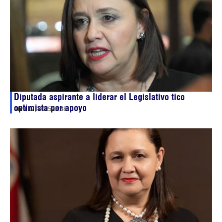
Diputada aspirante a liderar el Legislativo tico
optimista por apoyo
abril 17, 2025
23:38