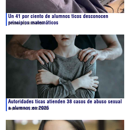
Un 41 por ciento de alumnos ticos desconocen
principios matemáticos
octubre 30, 2025
10:37
Autoridades ticas atienden 38 casos de abuso sexual
a alumnos en 2025
septiembre 7, 2025
15:06