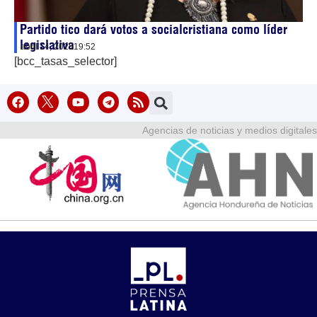
Partido tico dará votos a socialcristiana como líder
legislativa
abril 14, 2025
19:52
[bcc_tasas_selector]
Agencias de noticias y medios digitales