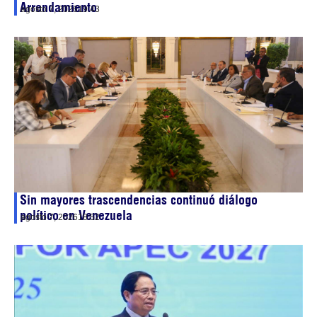
Arrendamiento
agosto 7, 2026
19:43
Sin mayores trascendencias continuó diálogo
político en Venezuela
agosto 7, 2026
18:52