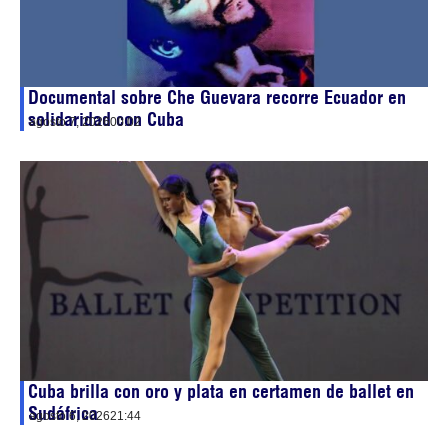
Documental sobre Che Guevara recorre Ecuador en
solidaridad con Cuba
agosto 7, 2026
00:02
Cuba brilla con oro y plata en certamen de ballet en
Sudáfrica
agosto 6, 2026
21:44