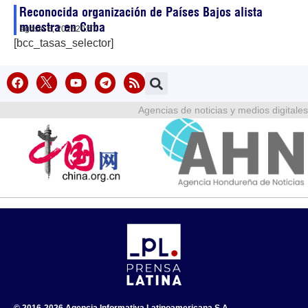
Reconocida organización de Países Bajos alista
muestra en Cuba
agosto 6, 2026
20:57
[bcc_tasas_selector]
Agencias de noticias y medios digitales