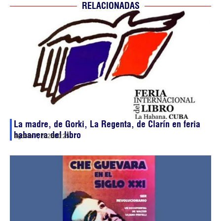
RELACIONADAS
La madre, de Gorki, La Regenta, de Clarín en feria
habanera del libro
agosto 7, 2026
00:25