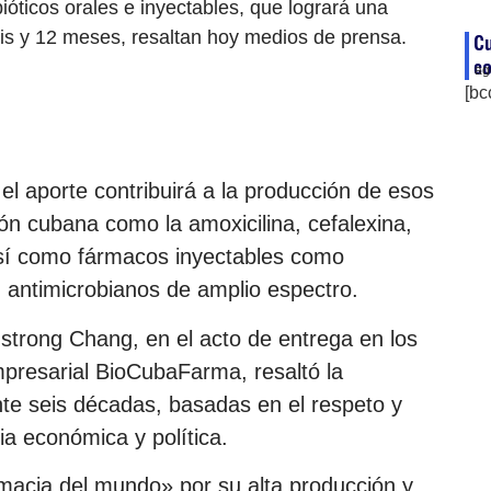
ióticos orales e inyectables, que logrará una
is y 12 meses, resaltan hoy medios de prensa.
Cu
co
ag
[bc
el aporte contribuirá a la producción de esos
n cubana como la amoxicilina, cefalexina,
así como fármacos inyectables como
, antimicrobianos de amplio espectro.
strong Chang, en el acto de entrega en los
presarial BioCubaFarma, resaltó la
e seis décadas, basadas en el respeto y
a económica y política.
macia del mundo» por su alta producción y