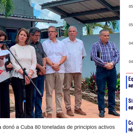
05
05
04
04
Eq
a
ag
Si
en
ag
Cu
a donó a Cuba 80 toneladas de principios activos
ré
ag