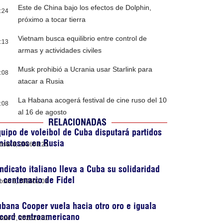
Este de China bajo los efectos de Dolphin,
:24
próximo a tocar tierra
Vietnam busca equilibrio entre control de
:13
armas y actividades civiles
Musk prohibió a Ucrania usar Starlink para
:08
atacar a Rusia
La Habana acogerá festival de cine ruso del 10
:08
al 16 de agosto
RELACIONADAS
uipo de voleibol de Cuba disputará partidos
mistosos en Rusia
osto 8, 2026
03:25
ndicato italiano lleva a Cuba su solidaridad
 centenario de Fidel
osto 8, 2026
02:03
bana Cooper vuela hacia otro oro e iguala
cord centroamericano
osto 7, 2026
23:51