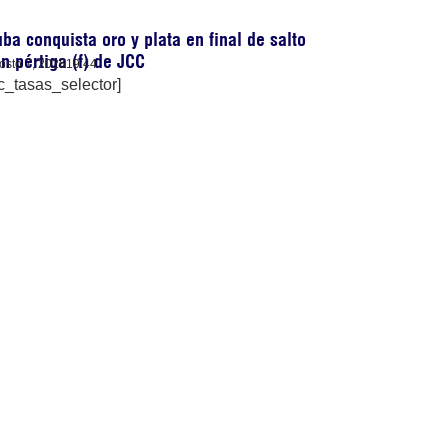
ba conquista oro y plata en final de salto
n pértiga (f) de JCC
osto 7, 2026
19:44
c_tasas_selector]