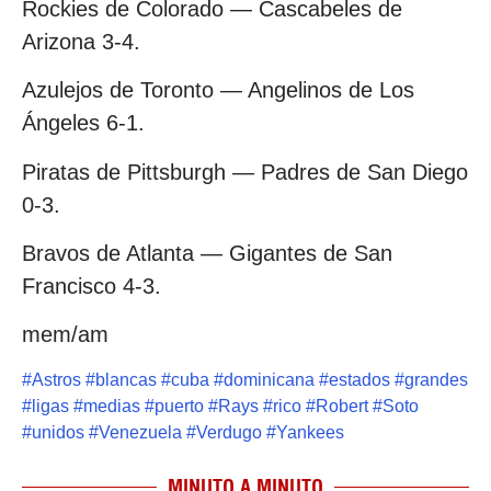
Rockies de Colorado — Cascabeles de
Arizona 3-4.
Azulejos de Toronto — Angelinos de Los
Ángeles 6-1.
Piratas de Pittsburgh — Padres de San Diego
0-3.
Bravos de Atlanta — Gigantes de San
Francisco 4-3.
mem/am
#
Astros
#
blancas
#
cuba
#
dominicana
#
estados
#
grandes
#
ligas
#
medias
#
puerto
#
Rays
#
rico
#
Robert
#
Soto
#
unidos
#
Venezuela
#
Verdugo
#
Yankees
MINUTO A MINUTO