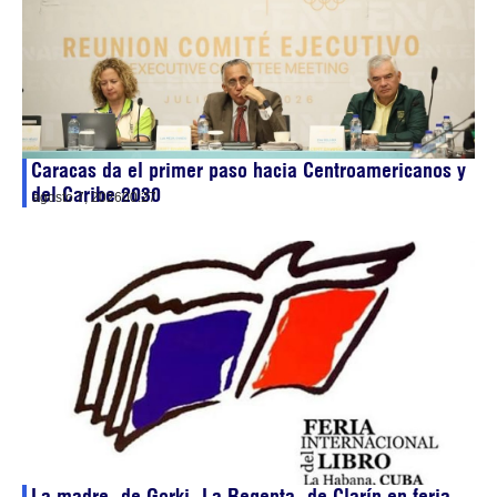
Caracas da el primer paso hacia Centroamericanos y
del Caribe 2030
agosto 7, 2026
00:27
La madre, de Gorki, La Regenta, de Clarín en feria