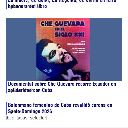
habanera del libro
agosto 7, 2026
00:25
Documental sobre Che Guevara recorre Ecuador en
solidaridad con Cuba
agosto 7, 2026
00:02
Balonmano femenino de Cuba revalidó corona en
Santo Domingo 2026
agosto 6, 2026
23:38
[bcc_tasas_selector]