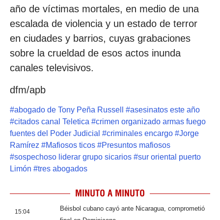
año de víctimas mortales, en medio de una
escalada de violencia y un estado de terror
en ciudades y barrios, cuyas grabaciones
sobre la crueldad de esos actos inunda
canales televisivos.
dfm/apb
#
abogado de Tony Peña Russell
#
asesinatos este año
#
citados canal Teletica
#
crimen organizado armas fuego
fuentes del Poder Judicial
#
criminales encargo
#
Jorge
Ramírez
#
Mafiosos ticos
#
Presuntos mafiosos
#
sospechoso liderar grupo sicarios
#
sur oriental puerto
Limón
#
tres abogados
MINUTO A MINUTO
Béisbol cubano cayó ante Nicaragua, comprometió
15:04