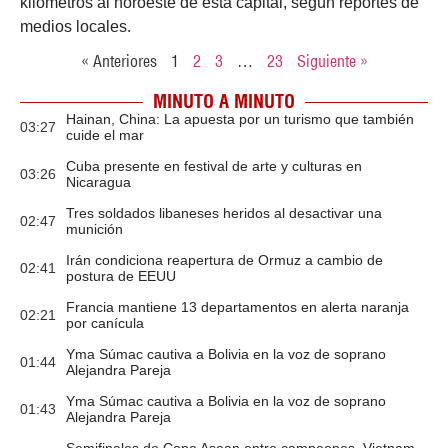
kilómetros al noroeste de esta capital, según reportes de
medios locales.
« Anteriores
1
2
3
…
23
Siguiente »
MINUTO A MINUTO
Hainan, China: La apuesta por un turismo que también
03:27
cuide el mar
Cuba presente en festival de arte y culturas en
03:26
Nicaragua
Tres soldados libaneses heridos al desactivar una
02:47
munición
Irán condiciona reapertura de Ormuz a cambio de
02:41
postura de EEUU
Francia mantiene 13 departamentos en alerta naranja
02:21
por canícula
Yma Súmac cautiva a Bolivia en la voz de soprano
01:44
Alejandra Pareja
Yma Súmac cautiva a Bolivia en la voz de soprano
01:43
Alejandra Pareja