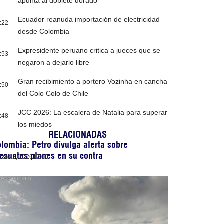
apunta al doblete dorado
Ecuador reanuda importación de electricidad
:22
desde Colombia
Expresidente peruano critica a jueces que se
:53
negaron a dejarlo libre
Gran recibimiento a portero Vozinha en cancha
:50
del Colo Colo de Chile
JCC 2026: La escalera de Natalia para superar
:48
los miedos
RELACIONADAS
lombia: Petro divulga alerta sobre
esuntos planes en su contra
osto 2, 2026
17:00