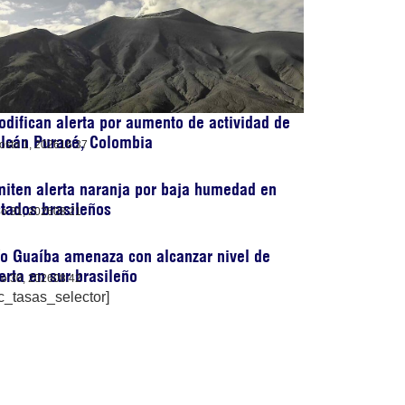
difican alerta por aumento de actividad de
olcán Puracé, Colombia
osto 1, 2026
16:37
iten alerta naranja por baja humedad en
tados brasileños
lio 31, 2026
08:21
o Guaíba amenaza con alcanzar nivel de
erta en sur brasileño
lio 30, 2026
08:42
c_tasas_selector]