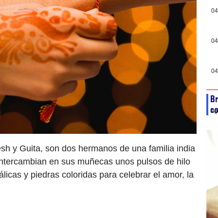
04
04
04
Br
c
ag
sh y Guita, son dos hermanos de una familia india
 intercambian en sus muñecas unos pulsos de hilo
icas y piedras coloridas para celebrar el amor, la