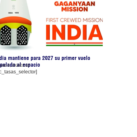
dia mantiene para 2027 su primer vuelo
ipulado al espacio
osto 6, 2026
02:02
c_tasas_selector]