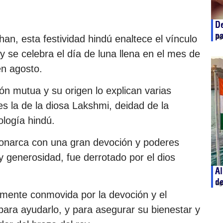
De
p
, esta festividad hindú enaltece el vínculo
ag
 se celebra el día de luna llena en el mes de
n agosto.
ón mutua y su origen lo explican varias
s la de la diosa Lakshmi, deidad de la
ología hindú.
 monarca con una gran devoción y poderes
y generosidad, fue derrotado por el dios
Al
d
ag
mente conmovida por la devoción y el
r para ayudarlo, y para asegurar su bienestar y