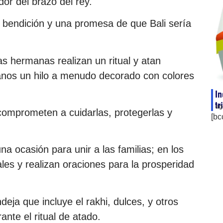
dor del brazo del rey.
 bendición y una promesa de que Bali sería
as hermanas realizan un ritual y atan
nos un hilo a menudo decorado con colores
In
tr
ag
comprometen a cuidarlas, protegerlas y
[bc
a ocasión para unir a las familias; en los
les y realizan oraciones para la prosperidad
eja que incluye el rakhi, dulces, y otros
ante el ritual de atado.