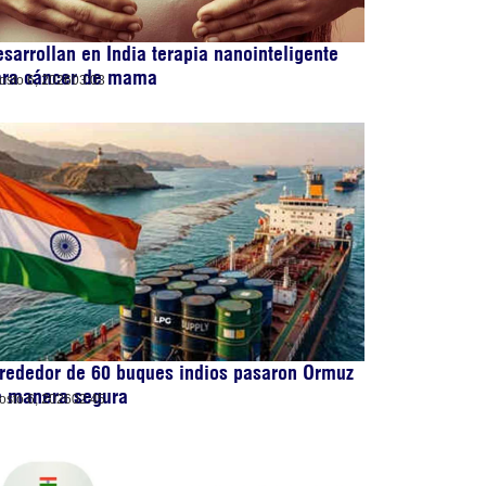
sarrollan en India terapia nanointeligente
ara cáncer de mama
osto 6, 2026
03:03
rededor de 60 buques indios pasaron Ormuz
e manera segura
osto 6, 2026
02:45