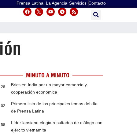
Prensa Latina, La Agencia
Servicios
Contacto
ión
MINUTO A MINUTO
Brics en India por un mayor comercio y
:28
cooperación económica
Primera lista de los principales temas del día
:02
de Prensa Latina
Líder laosiano elogia resultados de diálogo con
:58
ejército vietnamita