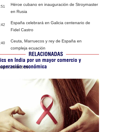
Héroe cubano en inauguración de Stroymaster
:51
en Rusia
España celebrará en Galicia centenario de
:42
Fidel Castro
Ceuta, Marruecos y rey de España en
:40
compleja ecuación
RELACIONADAS
ics en India por un mayor comercio y
ooperación económica
osto 7, 2026
05:28