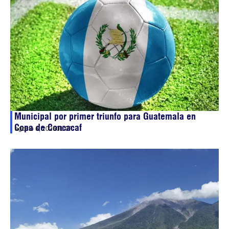
Municipal por primer triunfo para Guatemala en
Copa de Concacaf
agosto 6, 2026
01:07