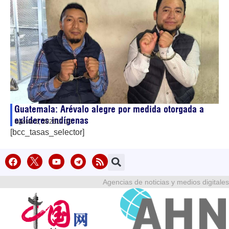
Guatemala: Arévalo alegre por medida otorgada a
exlíderes indígenas
agosto 5, 2026
17:15
[bcc_tasas_selector]
Agencias de noticias y medios digitales