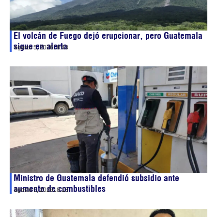
El volcán de Fuego dejó erupcionar, pero Guatemala
sigue en alerta
agosto 5, 2026
18:43
Ministro de Guatemala defendió subsidio ante
aumento de combustibles
agosto 5, 2026
18:13