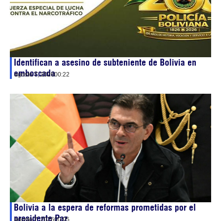
Identifican a asesino de subteniente de Bolivia en
emboscada
agosto 7, 2026
00:22
Bolivia a la espera de reformas prometidas por el
presidente Paz
agosto 7, 2026
00:05