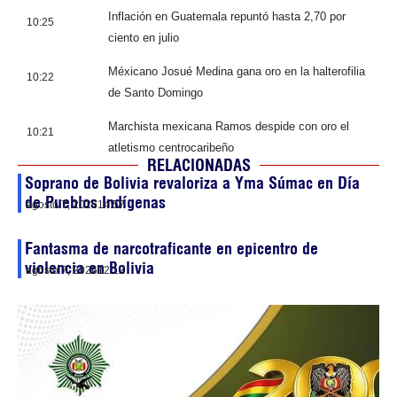
Inflación en Guatemala repuntó hasta 2,70 por
10:25
ciento en julio
Méxicano Josué Medina gana oro en la halterofilia
10:22
de Santo Domingo
Marchista mexicana Ramos despide con oro el
10:21
atletismo centrocaribeño
RELACIONADAS
Soprano de Bolivia revaloriza a Yma Súmac en Día
de Pueblos Indígenas
agosto 7, 2026
14:57
Fantasma de narcotraficante en epicentro de
violencia en Bolivia
agosto 7, 2026
12:12