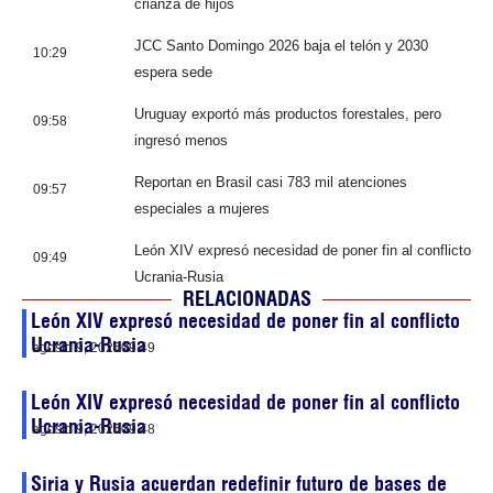
crianza de hijos
JCC Santo Domingo 2026 baja el telón y 2030
10:29
espera sede
Uruguay exportó más productos forestales, pero
09:58
ingresó menos
Reportan en Brasil casi 783 mil atenciones
09:57
especiales a mujeres
León XIV expresó necesidad de poner fin al conflicto
09:49
Ucrania-Rusia
RELACIONADAS
León XIV expresó necesidad de poner fin al conflicto
Ucrania-Rusia
agosto 9, 2026
09:49
León XIV expresó necesidad de poner fin al conflicto
Ucrania-Rusia
agosto 9, 2026
09:48
Siria y Rusia acuerdan redefinir futuro de bases de