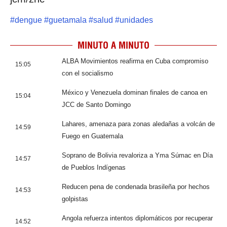
#
dengue
#
guetamala
#
salud
#
unidades
MINUTO A MINUTO
ALBA Movimientos reafirma en Cuba compromiso
15:05
con el socialismo
México y Venezuela dominan finales de canoa en
15:04
JCC de Santo Domingo
Lahares, amenaza para zonas aledañas a volcán de
14:59
Fuego en Guatemala
Soprano de Bolivia revaloriza a Yma Súmac en Día
14:57
de Pueblos Indígenas
Reducen pena de condenada brasileña por hechos
14:53
golpistas
Angola refuerza intentos diplomáticos por recuperar
14:52