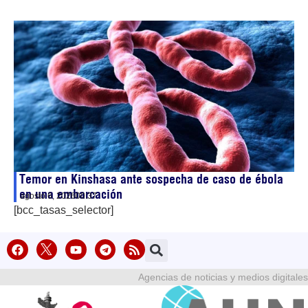
Temor en Kinshasa ante sospecha de caso de ébola
en una embarcación
agosto 6, 2026
00:37
[bcc_tasas_selector]
Agencias de noticias y medios digitales