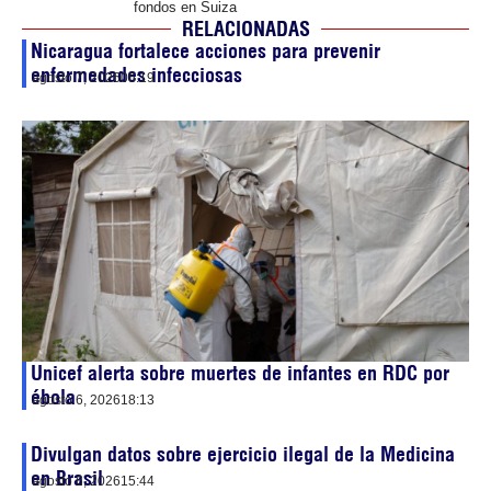
fondos en Suiza
RELACIONADAS
Nicaragua fortalece acciones para prevenir
enfermedades infecciosas
agosto 7, 2026
06:19
Unicef alerta sobre muertes de infantes en RDC por
ébola
agosto 6, 2026
18:13
Divulgan datos sobre ejercicio ilegal de la Medicina
en Brasil
agosto 6, 2026
15:44