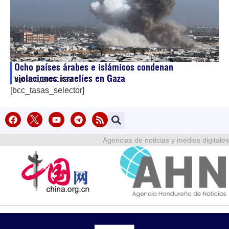
Ocho países árabes e islámicos condenan
violaciones israelíes en Gaza
agosto 6, 2026
10:38
[bcc_tasas_selector]
Agencias de noticias y medios digitales