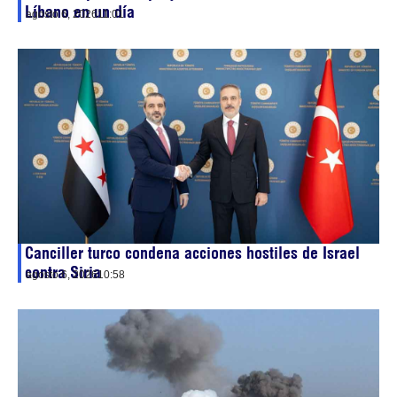
Líbano en un día
agosto 6, 2026
11:01
Canciller turco condena acciones hostiles de Israel
contra Siria
agosto 6, 2026
10:58