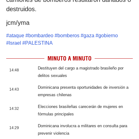
destruidos.
jcm/yma
#
ataque
#
bombardeo
#
bomberos
#
gaza
#
gobierno
#
Israel
#
PALESTINA
MINUTO A MINUTO
Destituyen del cargo a magistrado brasileño por
14:48
delitos sexuales
Dominicana presenta oportunidades de inversión a
14:43
empresas chilenas
Elecciones brasileñas carecerán de mujeres en
14:32
fórmulas principales
Dominicana involucra a militares en consulta para
14:29
prevenir violencia