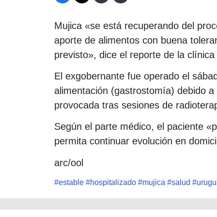
Mujica «se está recuperando del proce
aporte de alimentos con buena toleran
previsto», dice el reporte de la clíni
El exgobernante fue operado el sábad
alimentación (gastrostomía) debido a d
provocada tras sesiones de radioterap
Según el parte médico, el paciente «
permita continuar evolución en domicil
arc/ool
#
estable
#
hospitalizado
#
mujica
#
salud
#
urugu