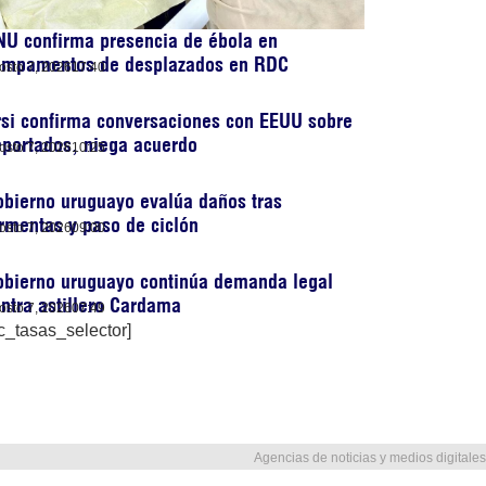
U confirma presencia de ébola en
ampamentos de desplazados en RDC
osto 7, 2026
17:40
si confirma conversaciones con EEUU sobre
portados, niega acuerdo
osto 7, 2026
10:25
bierno uruguayo evalúa daños tras
rmentas y paso de ciclón
osto 7, 2026
09:00
obierno uruguayo continúa demanda legal
ntra astillero Cardama
osto 7, 2026
07:49
c_tasas_selector]
Agencias de noticias y medios digitales