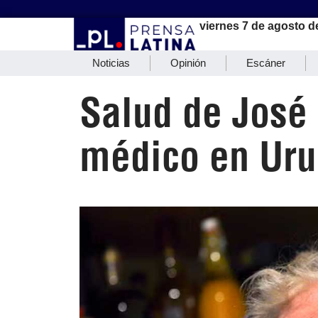
viernes 7 de agosto d
Noticias
Opinión
Escáner
Salud de José 
médico en Ur