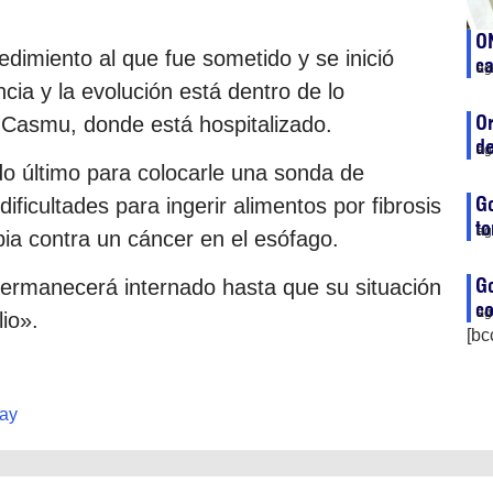
ON
dimiento al que fue sometido y se inició
c
ag
cia y la evolución está dentro de lo
Or
ca Casmu, donde está hospitalizado.
de
ag
o último para colocarle una sonda de
Go
ificultades para ingerir alimentos por fibrosis
to
ag
ia contra un cáncer en el esófago.
G
permanecerá internado hasta que su situación
co
ag
io».
[bc
ay