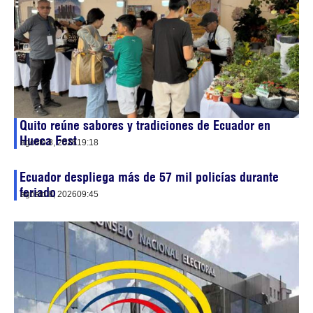
Quito reúne sabores y tradiciones de Ecuador en
Hueca Fest
agosto 8, 2026
19:18
Ecuador despliega más de 57 mil policías durante
feriado
agosto 8, 2026
09:45