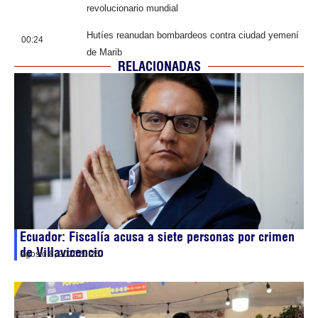
revolucionario mundial
Hutíes reanudan bombardeos contra ciudad yemení
00:24
de Marib
RELACIONADAS
Ecuador: Fiscalía acusa a siete personas por crimen
de Villavicencio
agosto 8, 2026
20:25