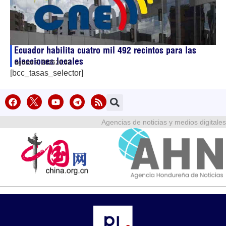
Ecuador habilita cuatro mil 492 recintos para las
elecciones locales
agosto 7, 2026
20:42
[bcc_tasas_selector]
Agencias de noticias y medios digitales