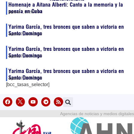
Homenaje a Aitana Alberti: Canto a la memoria y la
poesía en Cuba
agosto 7, 2026
09:01
Yarima García, tres bronces que saben a victoria en
Santo Domingo
agosto 7, 2026
08:59
Yarima García, tres bronces que saben a victoria en
Santo Domingo
agosto 7, 2026
08:59
Yarima García, tres bronces que saben a victoria en
Santo Domingo
agosto 7, 2026
08:58
[bcc_tasas_selector]
Agencias de noticias y medios digitales