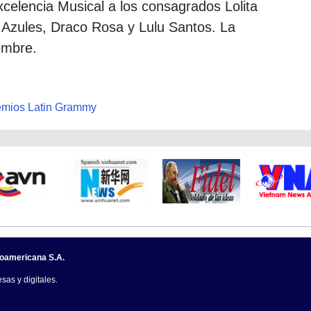
celencia Musical a los consagrados Lolita
s Azules, Draco Rosa y Lulu Santos. La
embre.
emios Latin Grammy
noamericana S.A.
sas y digitales.