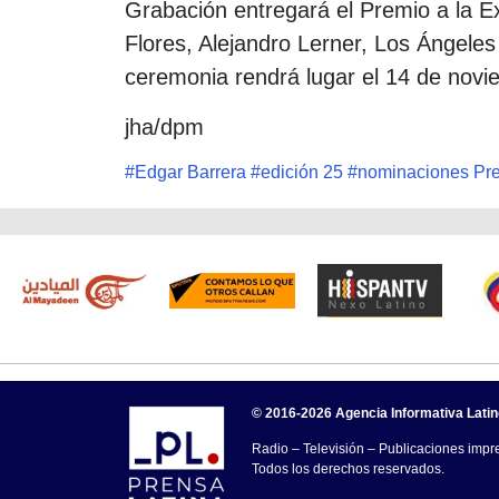
Grabación entregará el Premio a la Ex
Flores, Alejandro Lerner, Los Ángele
ceremonia rendrá lugar el 14 de novi
jha/dpm
#
Edgar Barrera
#
edición 25
#
nominaciones Pr
© 2016-2026 Agencia Informativa Lati
Radio – Televisión – Publicaciones impre
Todos los derechos reservados.