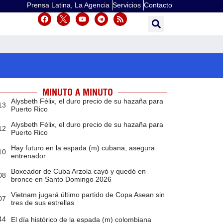
Prensa Latina, La Agencia
Servicios
Contacto
MINUTO A MINUTO
Alysbeth Félix, el duro precio de su hazaña para
13
Puerto Rico
Alysbeth Félix, el duro precio de su hazaña para
12
Puerto Rico
Hay futuro en la espada (m) cubana, asegura
10
entrenador
Boxeador de Cuba Arzola cayó y quedó en
08
bronce en Santo Domingo 2026
Vietnam jugará último partido de Copa Asean sin
07
tres de sus estrellas
44
El día histórico de la espada (m) colombiana