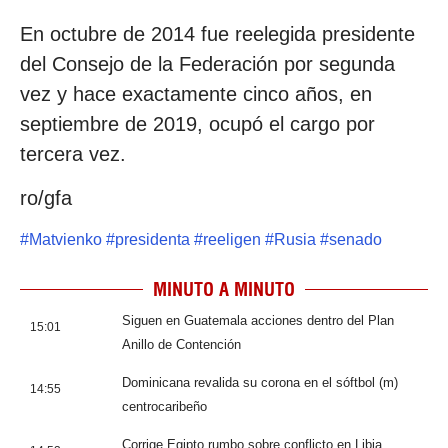
En octubre de 2014 fue reelegida presidente
del Consejo de la Federación por segunda
vez y hace exactamente cinco años, en
septiembre de 2019, ocupó el cargo por
tercera vez.
ro/gfa
#
Matvienko
#
presidenta
#
reeligen
#
Rusia
#
senado
MINUTO A MINUTO
Siguen en Guatemala acciones dentro del Plan
15:01
Anillo de Contención
Dominicana revalida su corona en el sóftbol (m)
14:55
centrocaribeño
Corrige Egipto rumbo sobre conflicto en Libia