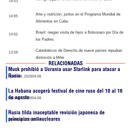
14:53
Arte y nutrición, juntos en el Programa Mundial de
14:05
Alimentos en Cuba
Brasil: niegan visita de hijos a Bolsonaro por Día de
14:02
los Padres
Catedráticos de Derecho de nueve países repudian
13:59
distinción a Milei
RELACIONADAS
Musk prohibió a Ucrania usar Starlink para atacar a
Rusia
agosto 8, 2026
04:08
La Habana acogerá festival de cine ruso del 10 al 16
de agosto
agosto 8, 2026
04:08
Rusia tilda inaceptable revisión japonesa de
principios antinucleares
agosto 8, 2026
03:44