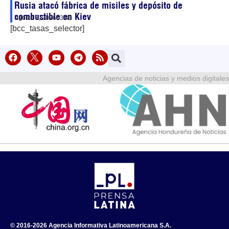
Rusia atacó fábrica de misiles y depósito de
combustible en Kiev
agosto 8, 2026
03:43
[bcc_tasas_selector]
Agencias de noticias y medios digitales
© 2016-2026 Agencia Informativa Latinoamericana S.A.