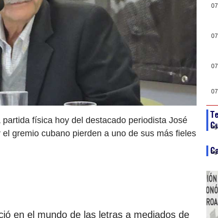
07
07
07
07
Te
partida física hoy del destacado periodista José
C
ag
el gremio cubano pierden a uno de sus más fieles
Ca
ag
ió en el mundo de las letras a mediados de