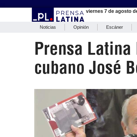
viernes 7 de agosto d
Noticias
Opinión
Escáner
Prensa Latina 
cubano José 