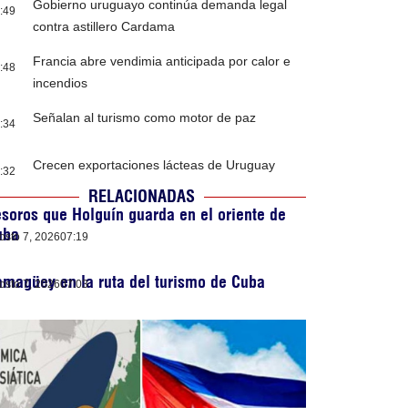
Gobierno uruguayo continúa demanda legal
:49
contra astillero Cardama
Francia abre vendimia anticipada por calor e
:48
incendios
Señalan al turismo como motor de paz
:34
Crecen exportaciones lácteas de Uruguay
:32
RELACIONADAS
soros que Holguín guarda en el oriente de
uba
osto 7, 2026
07:19
magüey en la ruta del turismo de Cuba
osto 7, 2026
07:03