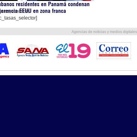
ubanos residentes en Panamá condenan
jerencia EEUU en zona franca
osto 5, 2026
22:15
c_tasas_selector]
Agencias de noticias y medios digitales