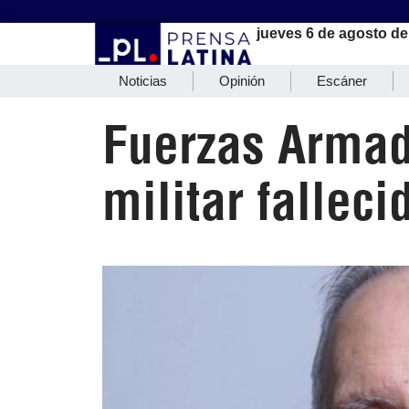
jueves 6 de agosto de
Noticias
Opinión
Escáner
Fuerzas Armada
militar falleci