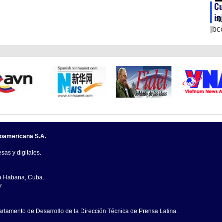
C
in
ag
[bc
noamericana S.A.
sas y digitales.
La Habana, Cuba.
7
artamento de Desarrollo de la Dirección Técnica de Prensa Latina.