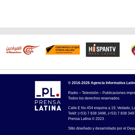
© 2016-2026 Agencia Informativa Lati
Radio – Televisión – Publicaciones impre
Todos los derechos reservados.
Calle E No.454 esquina a 19, Vedado, 
Teléf: (+53) 7 838 3496, (+53) 7 838 349
Prensa Latina © 2023 .
Sitio diseñado y desarrollado por el Dep