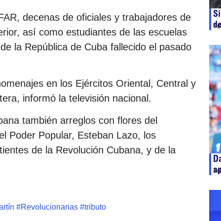
Si
 FAR, decenas de oficiales y trabajadores de
d
ag
erior, así como estudiantes de las escuelas
oe de la República de Cuba fallecido el pasado
menajes en los Ejércitos Oriental, Central y
era, informó la televisión nacional.
na también arreglos con flores del
el Poder Popular, Esteban Lazo, los
ientes de la Revolución Cubana, y de la
Da
ap
ag
rtín
#
Revolucionarias
#
tributo