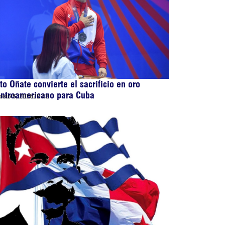
to Oñate convierte el sacrificio en oro
entroamericano para Cuba
osto 5, 2026
22:43