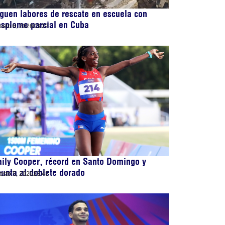
guen labores de rescate en escuela con
esplome parcial en Cuba
osto 6, 2026
03:22
ily Cooper, récord en Santo Domingo y
unta al doblete dorado
osto 5, 2026
23:43