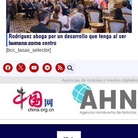
Rodríguez aboga por un desarrollo que tenga al ser
humano como centro
julio 29, 2026
20:46
[bcc_tasas_selector]
Agencias de noticias y medios digitales