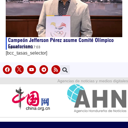
Campeón Jefferson Pérez asume Comité Olímpico
Ecuatoriano
agosto 3, 2026
17:03
[bcc_tasas_selector]
Agencias de noticias y medios digitales