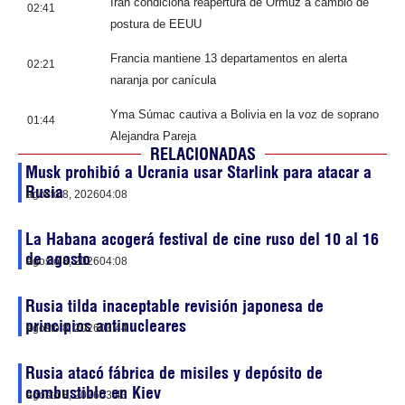
Irán condiciona reapertura de Ormuz a cambio de
02:41
postura de EEUU
Francia mantiene 13 departamentos en alerta
02:21
naranja por canícula
Yma Súmac cautiva a Bolivia en la voz de soprano
01:44
Alejandra Pareja
RELACIONADAS
Musk prohibió a Ucrania usar Starlink para atacar a
Rusia
agosto 8, 2026
04:08
La Habana acogerá festival de cine ruso del 10 al 16
de agosto
agosto 8, 2026
04:08
Rusia tilda inaceptable revisión japonesa de
principios antinucleares
agosto 8, 2026
03:44
Rusia atacó fábrica de misiles y depósito de
combustible en Kiev
agosto 8, 2026
03:43