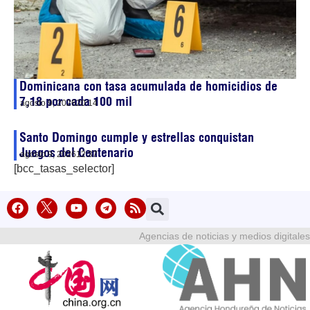
Dominicana con tasa acumulada de homicidios de
7,18 por cada 100 mil
agosto 9, 2026
20:14
Santo Domingo cumple y estrellas conquistan
Juegos del Centenario
agosto 9, 2026
12:37
[bcc_tasas_selector]
Agencias de noticias y medios digitales