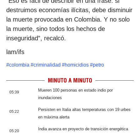
“Eso es fácil de describir en una frase: si
destruimos economías ilícitas, debe disminuir
la muerte provocada en Colombia. Y no solo
la muerte, sino todos los hechos de
inseguridad”, recalcó.
lam/ifs
#
colombia
#
criminalidad
#
homicidios
#
petro
MINUTO A MINUTO
Mueren 100 personas en estado indio por
05:39
inundaciones
Persisten en Italia altas temperaturas con 19 urbes
05:22
en máxima alerta
India avanza en proyecto de transición energética
05:20