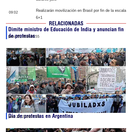
Realizarán movilización en Brasil por fin de la escala
09:02
6×1
RELACIONADAS
Dimite ministro de Educación de India y anuncian fin
de protestas
julio 25, 2026
10:55
Día de protestas en Argentina
julio 22, 2026
17:59