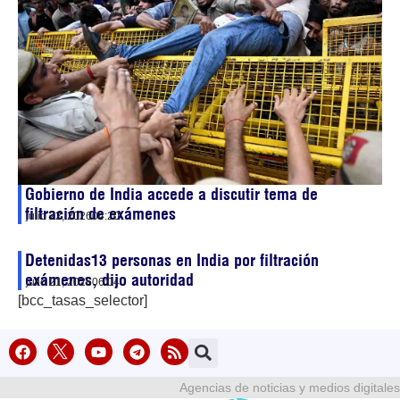
Gobierno de India accede a discutir tema de
filtración de exámenes
julio 22, 2026
04:20
Detenidas13 personas en India por filtración
exámenes, dijo autoridad
julio 21, 2026
06:04
[bcc_tasas_selector]
Agencias de noticias y medios digitales