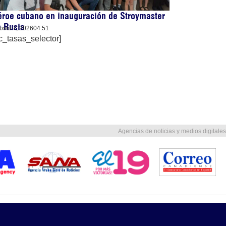
roe cubano en inauguración de Stroymaster
n Rusia
osto 7, 2026
04:51
c_tasas_selector]
Agencias de noticias y medios digitales