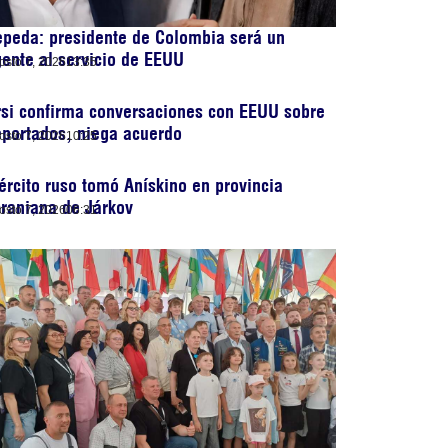
peda: presidente de Colombia será un
ente al servicio de EEUU
osto 7, 2026
13:35
si confirma conversaciones con EEUU sobre
portados, niega acuerdo
osto 7, 2026
10:25
ército ruso tomó Anískino en provincia
raniana de Járkov
osto 7, 2026
06:31