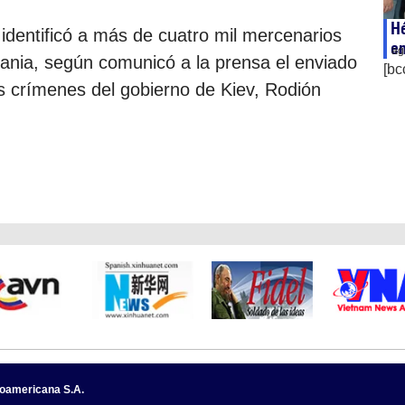
Hé
identificó a más de cuatro mil mercenarios
e
ag
rania, según comunicó a la prensa el enviado
[bc
los crímenes del gobierno de Kiev, Rodión
noamericana S.A.