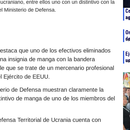
raniano, entre ellos uno con un distintivo con la
l Ministerio de Defensa.
Ce
ag
ag
Or
de
ag
estaca que uno de los efectivos eliminados
Ej
una insignia de manga con la bandera
uc
ag
le que se trate de un mercenario profesional
l Ejército de EEUU.
terio de Defensa muestran claramente la
tintivo de manga de uno de los miembros del
fensa Territorial de Ucrania cuenta con