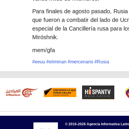
Para finales de agosto pasado, Rusia 
que fueron a combatir del lado de Uc
especial de la Cancillería rusa para 
Miróshnik.
mem/gfa
#
eeuu
#
eliminan
#
mercenario
#
Rusia
© 2016-2026 Agencia Informativa Lati