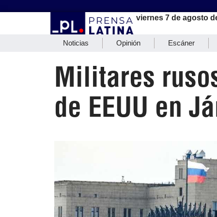
viernes 7 de agosto d
Noticias
Opinión
Escáner
Militares ruso
de EEUU en Já