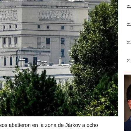
21
21
21
21
usos abatieron en la zona de Járkov a ocho