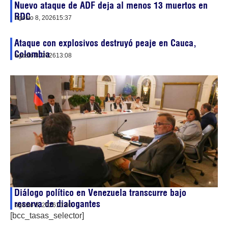
Nuevo ataque de ADF deja al menos 13 muertos en
RDC
agosto 8, 2026
15:37
Ataque con explosivos destruyó peaje en Cauca,
Colombia
agosto 8, 2026
13:08
Diálogo político en Venezuela transcurre bajo
reserva de dialogantes
agosto 8, 2026
10:40
[bcc_tasas_selector]