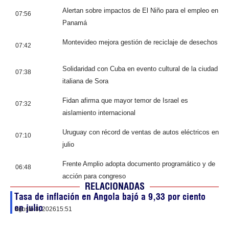
Alertan sobre impactos de El Niño para el empleo en
07:56
Panamá
Montevideo mejora gestión de reciclaje de desechos
07:42
Solidaridad con Cuba en evento cultural de la ciudad
07:38
italiana de Sora
Fidan afirma que mayor temor de Israel es
07:32
aislamiento internacional
Uruguay con récord de ventas de autos eléctricos en
07:10
julio
Frente Amplio adopta documento programático y de
06:48
acción para congreso
RELACIONADAS
Tasa de inflación en Angola bajó a 9,33 por ciento
en julio
agosto 8, 2026
15:51