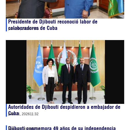
Presidente de Djibouti reconoció labor de
colaboradores de Cuba
julio 30, 2026
07:45
Autoridades de Djibouti despidieron a embajador de
Cuba
julio 21, 2026
11:32
Djibouti conmemora 49 años de su independencia
junio 27, 2026
07:31