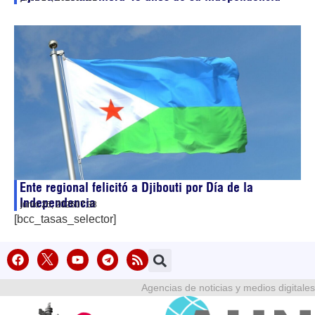
Ente regional felicitó a Djibouti por Día de la
Independencia
junio 26, 2026
07:38
[bcc_tasas_selector]
Agencias de noticias y medios digitales