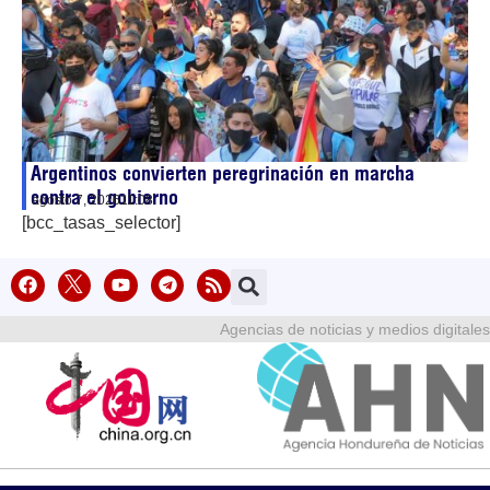
Argentinos convierten peregrinación en marcha
contra el gobierno
agosto 7, 2026
11:08
[bcc_tasas_selector]
Agencias de noticias y medios digitales