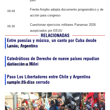
julio
Frente Amplio adopta documento programático y de
06:48
acción para congreso
Cuestionan ejercicios militares Panamax 2026
06:36
auspiciados por EEUU
RELACIONADAS
Entre poesías y música, un canto por Cuba desde
Lanús, Argentina
agosto 9, 2026
00:33
Catedráticos de Derecho de nueve países repudian
distinción a Milei
agosto 8, 2026
13:59
Paso Los Libertadores entre Chile y Argentina
cumple 25 días cerrado
agosto 8, 2026
13:10