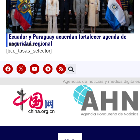
Ecuador y Paraguay acuerdan fortalecer agenda de
seguridad regional
julio 29, 2026
18:53
[bcc_tasas_selector]
Agencias de noticias y medios digitales