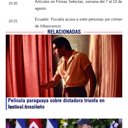
Artículos en Firmas Selectas, semana del 7 al 13 de
20:30
agosto
Ecuador: Fiscalía acusa a siete personas por crimen
20:25
de Villavicencio
RELACIONADAS
Película paraguaya sobre dictadura triunfa en
festival brasileño
agosto 2, 2026
13:49