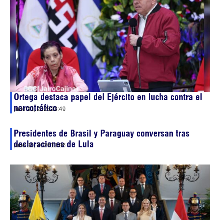
Ortega destaca papel del Ejército en lucha contra el
narcotráfico
julio 31, 2026
23:49
Presidentes de Brasil y Paraguay conversan tras
declaraciones de Lula
julio 30, 2026
13:06